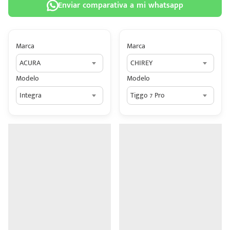
Enviar comparativa a mi whatsapp
Marca
Marca
ACURA
CHIREY
 tu
Modelo
Modelo
tiva
Integra
Tiggo 7 Pro
ada.
n
z?
n
n Hey
ede
 una
édito