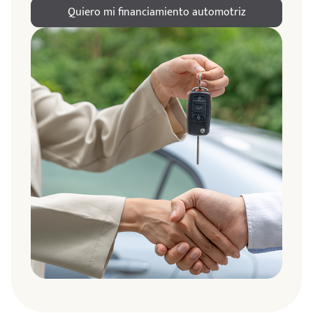
Quiero mi financiamiento automotriz
ndo
amos
de