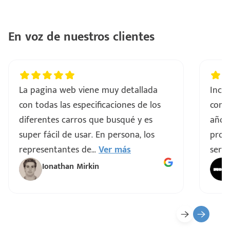
En voz de nuestros clientes
La pagina web viene muy detallada
Incre
con todas las especificaciones de los
comp
diferentes carros que busqué y es
años
super fácil de usar. En persona, los
proce
representantes de
...
Ver más
servi
Ionathan Mirkin