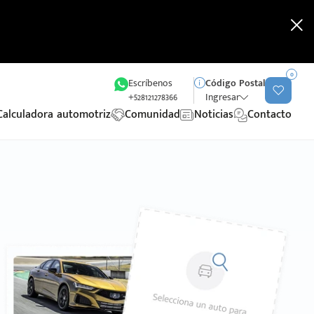
0
Escríbenos
Código Postal
+528121278366
Ingresar
Calculadora automotriz
Comunidad
Noticias
Contacto