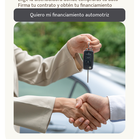
Firma tu contrato y obtén tu financiamiento
Quiero mi financiamiento automotriz
ndo
amos