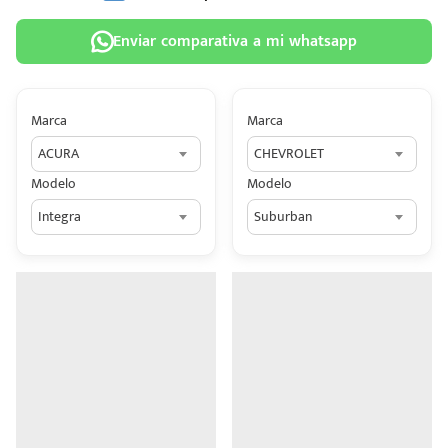
Enviar comparativa a mi whatsapp
Marca
Marca
 tu
ACURA
CHEVROLET
tiva
Modelo
Modelo
ada.
Integra
Suburban
n
z?
n
n Hey
ede
 una
édito