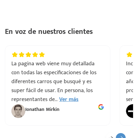
En voz de nuestros clientes
La pagina web viene muy detallada
Incre
con todas las especificaciones de los
comp
diferentes carros que busqué y es
años
super fácil de usar. En persona, los
proce
representantes de
...
Ver más
servi
Ionathan Mirkin