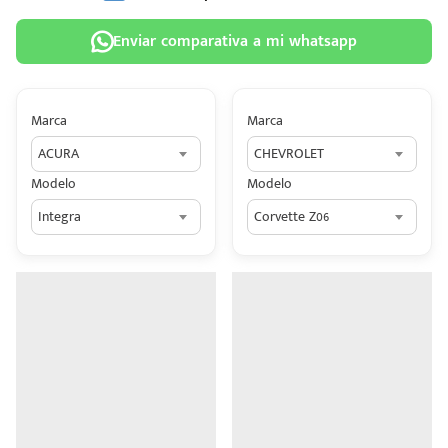
Enviar comparativa a mi whatsapp
Marca
Marca
 tu
ACURA
CHEVROLET
tiva
Modelo
Modelo
ada.
Integra
Corvette Z06
n
z?
n
n Hey
ede
 una
édito