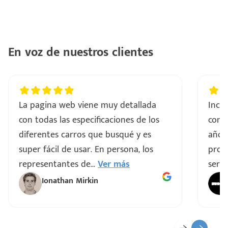
En voz de nuestros clientes
La pagina web viene muy detallada
Incre
con todas las especificaciones de los
comp
diferentes carros que busqué y es
años
super fácil de usar. En persona, los
proce
representantes de
...
Ver más
servi
Ionathan Mirkin