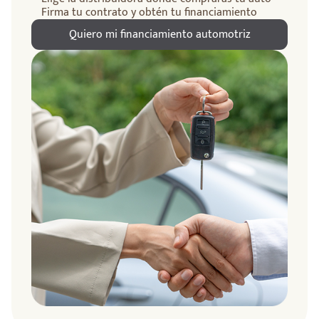
Firma tu contrato y obtén tu financiamiento
Quiero mi financiamiento automotriz
ndo
amos