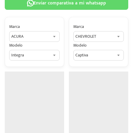
Enviar comparativa a mi whatsapp
Marca
Marca
ACURA
CHEVROLET
 tu
Modelo
Modelo
tiva
Integra
Captiva
ada.
n
z?
n
n Hey
ede
 una
édito