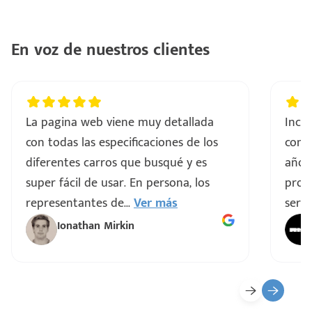
En voz de nuestros clientes
La pagina web viene muy detallada
Incre
con todas las especificaciones de los
comp
diferentes carros que busqué y es
años
super fácil de usar. En persona, los
proce
representantes de
...
Ver más
servi
Ionathan Mirkin