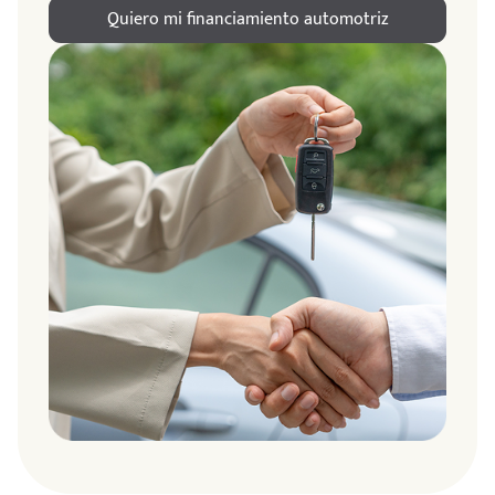
Quiero mi financiamiento automotriz
ndo
amos
de