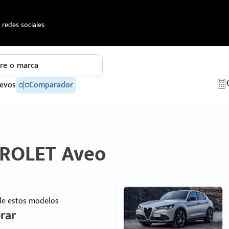
redes sociales.
re o marca
evos
Comparador
VROLET Aveo
 de estos modelos
rar