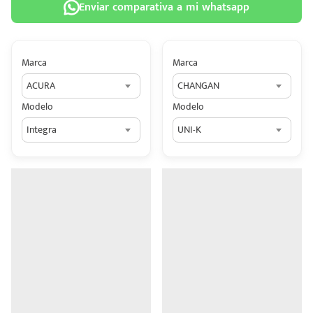
Enviar comparativa a mi whatsapp
Marca
Marca
ACURA
CHANGAN
 tu
Modelo
Modelo
tiva
Integra
UNI-K
ada.
n
z?
n
n Hey
ede
 una
édito