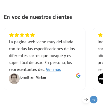
En voz de nuestros clientes
La pagina web viene muy detallada
Incre
con todas las especificaciones de los
comp
diferentes carros que busqué y es
años
super fácil de usar. En persona, los
proce
representantes de
...
Ver más
servi
Ionathan Mirkin