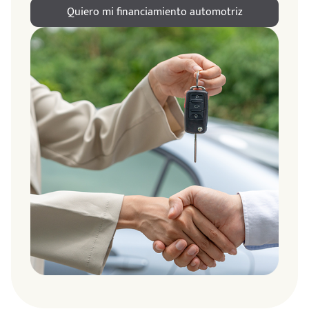
Quiero mi financiamiento automotriz
ndo
amos
de