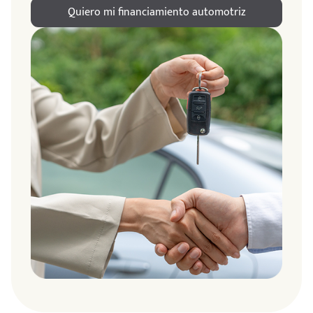
Quiero mi financiamiento automotriz
ndo
amos
de