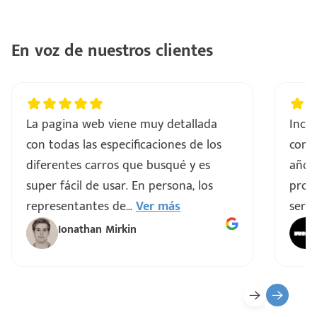
En voz de nuestros clientes
La pagina web viene muy detallada
Incre
con todas las especificaciones de los
comp
diferentes carros que busqué y es
años
super fácil de usar. En persona, los
proce
representantes de
...
Ver más
servi
Ionathan Mirkin