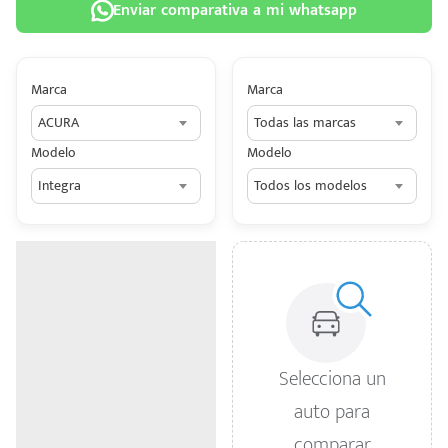
Enviar comparativa a mi whatsapp
Marca
Marca
ACURA
Todas las marcas
 tu
Modelo
Modelo
tiva
Integra
Todos los modelos
ada.
n
z?
n
n Hey
Selecciona un
ede
auto para
 una
comparar
édito