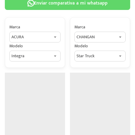
Enviar comparativa a mi whatsapp
Marca
Marca
ACURA
CHANGAN
 tu
Modelo
Modelo
tiva
Integra
Star Truck
ada.
n
z?
n
n Hey
ede
 una
édito