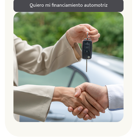
Quiero mi financiamiento automotriz
ndo
amos
de