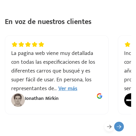
En voz de nuestros clientes
La pagina web viene muy detallada
Incre
con todas las especificaciones de los
comp
diferentes carros que busqué y es
años
super fácil de usar. En persona, los
proce
representantes de
...
Ver más
servi
Ionathan Mirkin