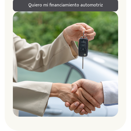
Quiero mi financiamiento automotriz
ndo
amos
de