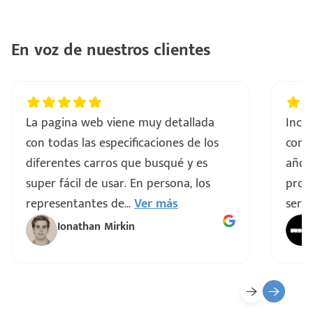
En voz de nuestros clientes
La pagina web viene muy detallada
Incre
con todas las especificaciones de los
comp
diferentes carros que busqué y es
años
super fácil de usar. En persona, los
proce
representantes de
...
Ver más
servi
Ionathan Mirkin