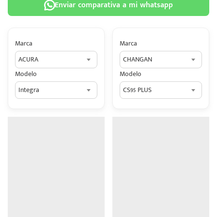
Enviar comparativa a mi whatsapp
Marca
Marca
ACURA
CHANGAN
 tu
Modelo
Modelo
tiva
Integra
CS95 PLUS
ada.
n
z?
n
n Hey
ede
 una
édito