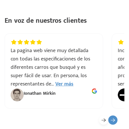
En voz de nuestros clientes
La pagina web viene muy detallada
Incre
con todas las especificaciones de los
comp
diferentes carros que busqué y es
años
super fácil de usar. En persona, los
proce
representantes de
...
Ver más
servi
Ionathan Mirkin