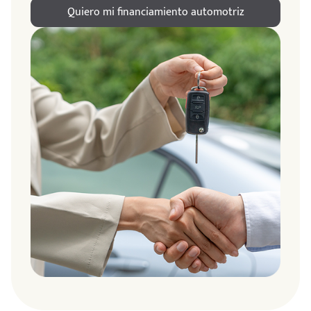
Quiero mi financiamiento automotriz
ndo
amos
de