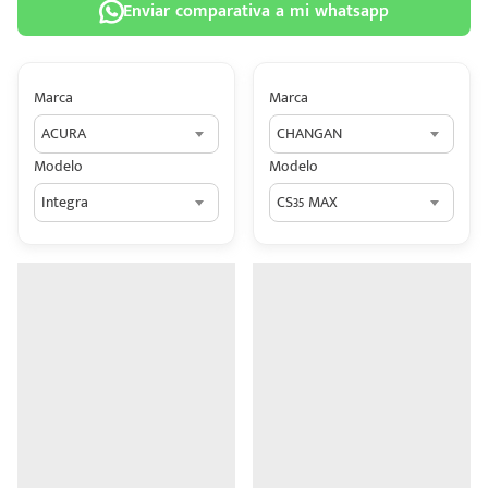
Enviar comparativa a mi whatsapp
Marca
Marca
ACURA
CHANGAN
 tu
Modelo
Modelo
tiva
Integra
CS35 MAX
ada.
n
z?
n
n Hey
ede
 una
édito