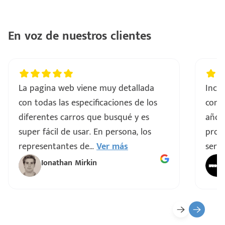
En voz de nuestros clientes
La pagina web viene muy detallada
Incre
con todas las especificaciones de los
comp
diferentes carros que busqué y es
años
super fácil de usar. En persona, los
proce
representantes de
...
Ver más
servi
Ionathan Mirkin