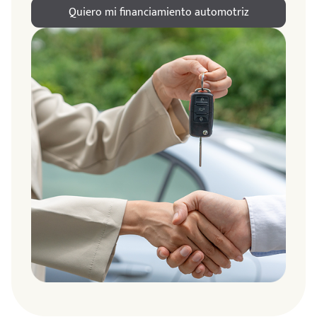
Quiero mi financiamiento automotriz
ndo
amos
de