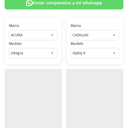
Enviar comparativa a mi whatsapp
Marca
Marca
ACURA
CADILLAC
 tu
Modelo
Modelo
tiva
Integra
Optiq-V
ada.
n
z?
n
n Hey
ede
 una
édito