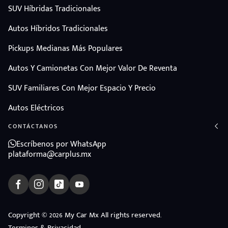
SUV Híbridas Tradicionales
Autos Híbridos Tradicionales
Pickups Medianas Más Populares
Autos Y Camionetas Con Mejor Valor De Reventa
SUV Familiares Con Mejor Espacio Y Precio
Autos Eléctricos
CONTÁCTANOS
Escríbenos por WhatsApp
plataforma@carplus.mx
ndo
Copyright © 2026 My Car Mx All rights reserved.
amos
Terminos & Privacidad