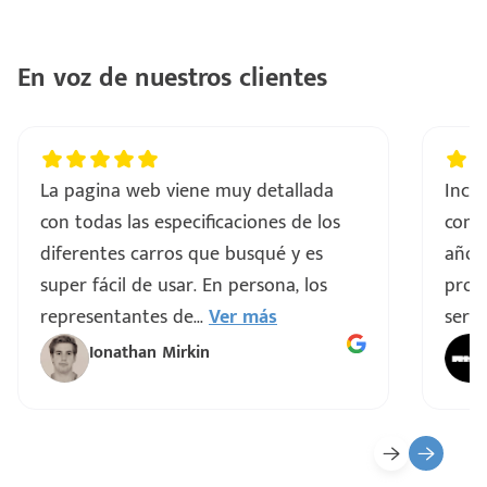
..
En voz de nuestros clientes
a
vo
La pagina web viene muy detallada
Incre
con todas las especificaciones de los
comp
ar
diferentes carros que busqué y es
años
super fácil de usar. En persona, los
proce
representantes de
...
Ver más
servi
Ionathan Mirkin
o
ado)