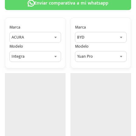
Enviar comparativa a mi whatsapp
Marca
Marca
ACURA
BYD
 tu
Modelo
Modelo
tiva
Integra
Yuan Pro
ada.
n
z?
n
n Hey
ede
 una
édito