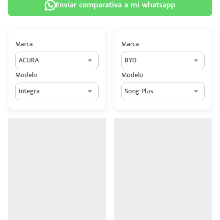
Enviar comparativa a mi whatsapp
Marca
Marca
ACURA
BYD
 tu
Modelo
Modelo
tiva
Integra
Song Plus
ada.
n
z?
n
n Hey
ede
 una
édito