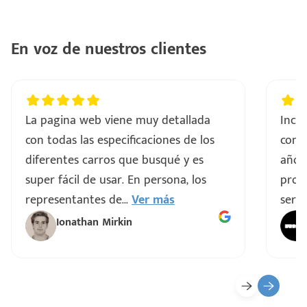
..
En voz de nuestros clientes
a
vo
La pagina web viene muy detallada
Incre
con todas las especificaciones de los
comp
ar
diferentes carros que busqué y es
años
super fácil de usar. En persona, los
proce
representantes de
...
Ver más
servi
Ionathan Mirkin
o
ado)