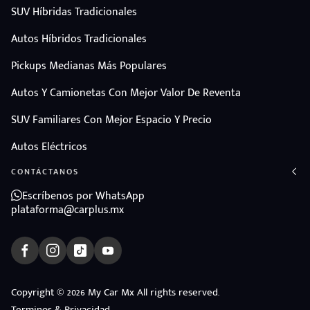
SUV Híbridas Tradicionales
Autos Híbridos Tradicionales
Pickups Medianas Más Populares
Autos Y Camionetas Con Mejor Valor De Reventa
SUV Familiares Con Mejor Espacio Y Precio
Autos Eléctricos
CONTÁCTANOS
Escríbenos por WhatsApp
plataforma@carplus.mx
ndo
Copyright © 2026 My Car Mx All rights reserved.
amos
Terminos & Privacidad