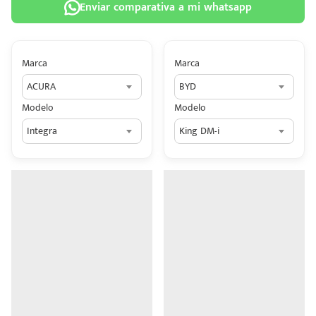
Enviar comparativa a mi whatsapp
Marca
Marca
ACURA
BYD
 tu
Modelo
Modelo
tiva
Integra
King DM-i
ada.
n
z?
n
n Hey
ede
 una
édito