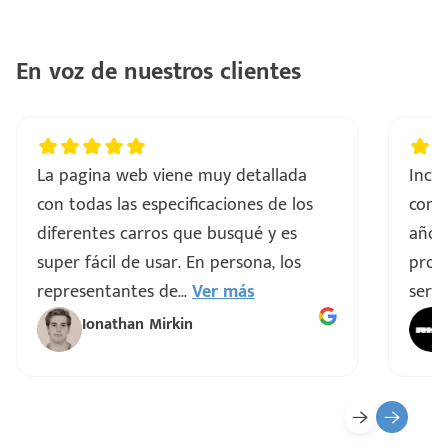
ntes
..
En voz de nuestros clientes
a
vo
La pagina web viene muy detallada
Incre
con todas las especificaciones de los
comp
ar
diferentes carros que busqué y es
años
super fácil de usar. En persona, los
proce
representantes de
...
Ver más
servi
Ionathan Mirkin
o
ado)