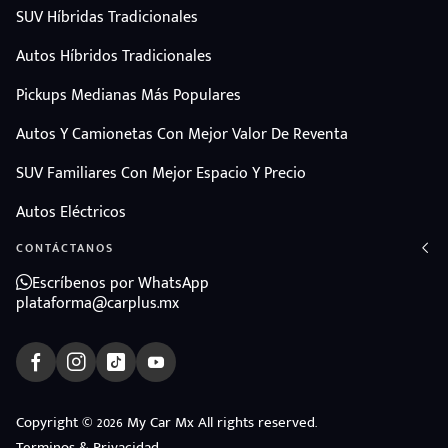
SUV Híbridas Tradicionales
Autos Híbridos Tradicionales
Pickups Medianas Más Populares
Autos Y Camionetas Con Mejor Valor De Reventa
SUV Familiares Con Mejor Espacio Y Precio
Autos Eléctricos
CONTÁCTANOS
Escríbenos por WhatsApp
plataforma@carplus.mx
ndo
Copyright © 2026 My Car Mx All rights reserved.
Terminos & Privacidad