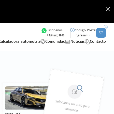
0
Escríbenos
Código Postal
+528121278366
Ingresar
Calculadora automotriz
Comunidad
Noticias
Contacto