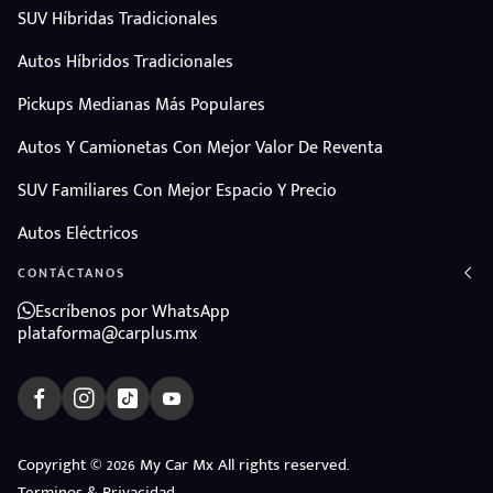
SUV Híbridas Tradicionales
Autos Híbridos Tradicionales
Pickups Medianas Más Populares
Autos Y Camionetas Con Mejor Valor De Reventa
SUV Familiares Con Mejor Espacio Y Precio
Autos Eléctricos
CONTÁCTANOS
Escríbenos por WhatsApp
plataforma@carplus.mx
ndo
Copyright © 2026 My Car Mx All rights reserved.
amos
Terminos & Privacidad