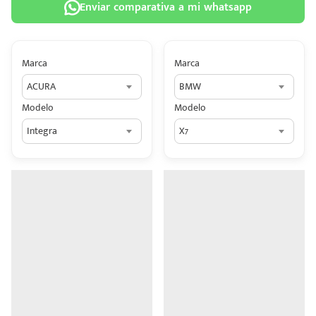
Enviar comparativa a mi whatsapp
Marca
Marca
ACURA
BMW
 tu
Modelo
Modelo
tiva
Integra
X7
ada.
n
z?
n
n Hey
ede
 una
édito