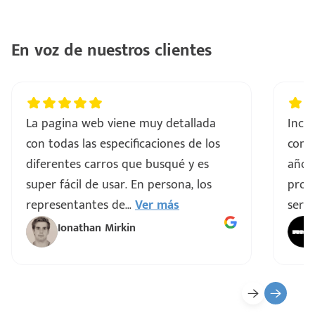
..
En voz de nuestros clientes
a
vo
La pagina web viene muy detallada
Incre
con todas las especificaciones de los
comp
ar
diferentes carros que busqué y es
años
super fácil de usar. En persona, los
proce
representantes de
...
Ver más
servi
Ionathan Mirkin
o
ado)