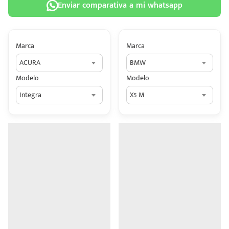
Enviar comparativa a mi whatsapp
Marca
Marca
ACURA
BMW
 tu
Modelo
Modelo
tiva
Integra
X5 M
ada.
n
z?
n
n Hey
ede
 una
édito