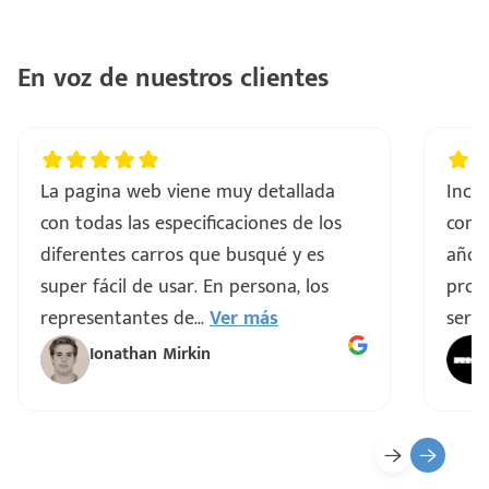
En voz de nuestros clientes
La pagina web viene muy detallada
Incre
con todas las especificaciones de los
comp
diferentes carros que busqué y es
años
super fácil de usar. En persona, los
proce
representantes de
...
Ver más
servi
Ionathan Mirkin