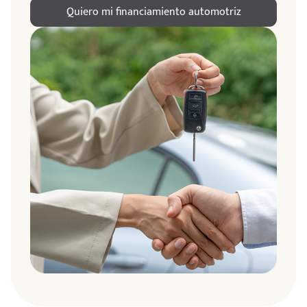
Quiero mi financiamiento automotriz
ndo
amos
de