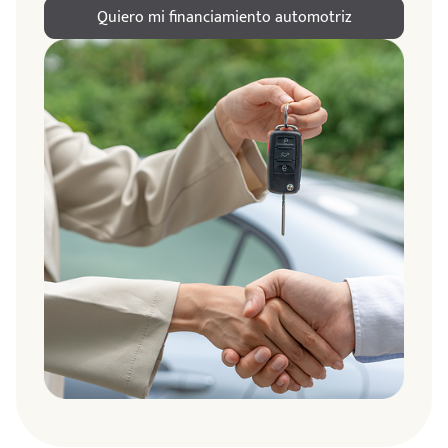
Quiero mi financiamiento automotriz
ndo
amos
de