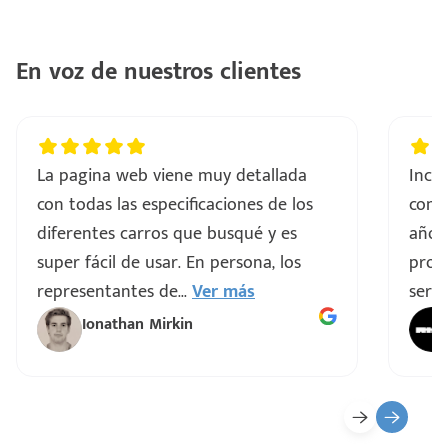
En voz de nuestros clientes
La pagina web viene muy detallada
Incre
con todas las especificaciones de los
comp
diferentes carros que busqué y es
años
super fácil de usar. En persona, los
proce
representantes de
...
Ver más
servi
Ionathan Mirkin