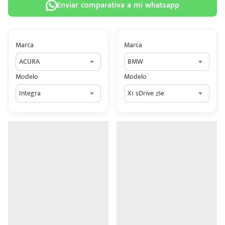
Enviar comparativa a mi whatsapp
Marca
Marca
ACURA
BMW
 tu
Modelo
Modelo
tiva
Integra
X1 sDrive 25e
ada.
n
z?
n
n Hey
ede
 una
édito