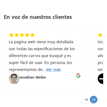
ntes
..
En voz de nuestros clientes
a
vo
La pagina web viene muy detallada
Incre
con todas las especificaciones de los
comp
ar
diferentes carros que busqué y es
años
super fácil de usar. En persona, los
proce
representantes de
...
Ver más
servi
Ionathan Mirkin
o
ado)