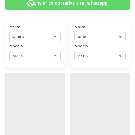
Enviar comparativa a mi whatsapp
Marca
Marca
ACURA
BMW
 tu
Modelo
Modelo
tiva
Integra
Serie 5
ada.
n
z?
n
n Hey
ede
 una
édito