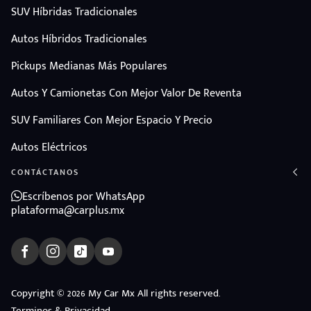
SUV Híbridas Tradicionales
Autos Híbridos Tradicionales
Pickups Medianas Más Populares
Autos Y Camionetas Con Mejor Valor De Reventa
SUV Familiares Con Mejor Espacio Y Precio
Autos Eléctricos
CONTÁCTANOS
Escríbenos por WhatsApp
plataforma@carplus.mx
ndo
Copyright © 2026 My Car Mx All rights reserved.
Terminos & Privacidad