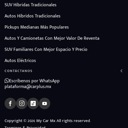
SUV Híbridas Tradicionales
Autos Híbridos Tradicionales
Pickups Medianas Más Populares
Autos Y Camionetas Con Mejor Valor De Reventa
SUV Familiares Con Mejor Espacio Y Precio
Autos Eléctricos
CONTÁCTANOS
Escríbenos por WhatsApp
plataforma@carplus.mx
ndo
Copyright © 2026 My Car Mx All rights reserved.
Terminos & Privacidad