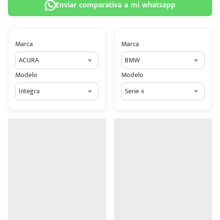
Enviar comparativa a mi whatsapp
Marca
Marca
ACURA
BMW
 tu
Modelo
Modelo
tiva
Integra
Serie 4
ada.
n
z?
n
n Hey
ede
 una
édito