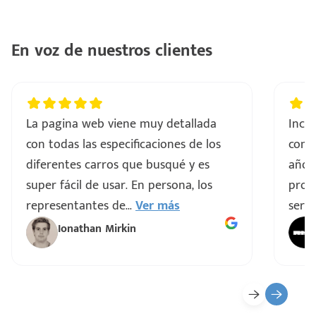
ntes
..
En voz de nuestros clientes
a
vo
La pagina web viene muy detallada
Incre
con todas las especificaciones de los
comp
ar
diferentes carros que busqué y es
años
super fácil de usar. En persona, los
proce
representantes de
...
Ver más
servi
Ionathan Mirkin
o
ado)