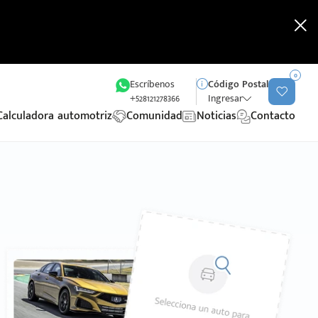
0
Escríbenos
Código Postal
+528121278366
Ingresar
Calculadora automotriz
Comunidad
Noticias
Contacto