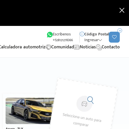
0
Escríbenos
Código Postal
+528121278366
Ingresar
Calculadora automotriz
Comunidad
Noticias
Contacto