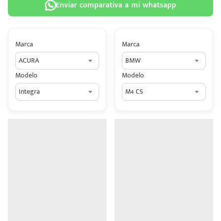
Enviar comparativa a mi whatsapp
Marca
Marca
ACURA
BMW
 tu
Modelo
Modelo
tiva
Integra
M4 CS
ada.
n
z?
n
n Hey
ede
 una
édito