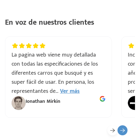
..
En voz de nuestros clientes
a
vo
La pagina web viene muy detallada
Incre
con todas las especificaciones de los
comp
ar
diferentes carros que busqué y es
años
super fácil de usar. En persona, los
proce
representantes de
...
Ver más
servi
Ionathan Mirkin
o
ado)