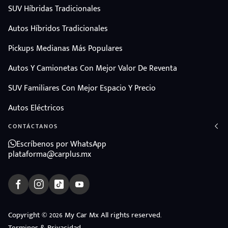
SUV Híbridas Tradicionales
Autos Híbridos Tradicionales
Pickups Medianas Más Populares
Autos Y Camionetas Con Mejor Valor De Reventa
SUV Familiares Con Mejor Espacio Y Precio
Autos Eléctricos
CONTÁCTANOS
Escríbenos por WhatsApp
plataforma@carplus.mx
ndo
Copyright © 2026 My Car Mx All rights reserved.
amos
Terminos & Privacidad