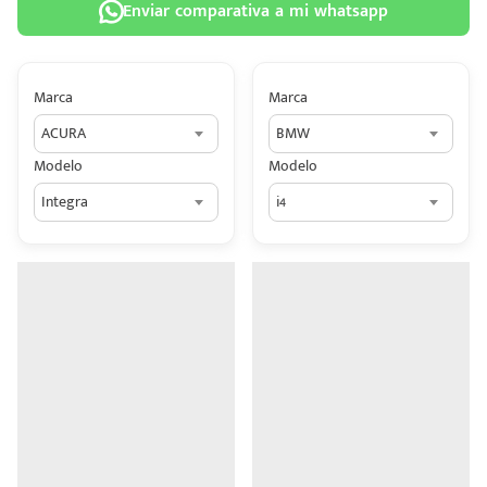
Enviar comparativa a mi whatsapp
Marca
Marca
ACURA
BMW
 tu
Modelo
Modelo
tiva
Integra
i4
ada.
n
z?
n
n Hey
ede
 una
édito