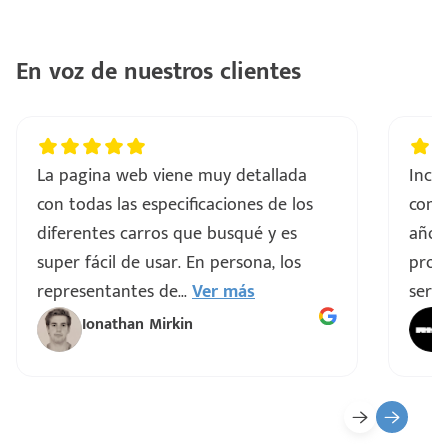
ntes
..
En voz de nuestros clientes
a
vo
La pagina web viene muy detallada
Incre
con todas las especificaciones de los
comp
ar
diferentes carros que busqué y es
años
super fácil de usar. En persona, los
proce
representantes de
...
Ver más
servi
Ionathan Mirkin
o
ado)