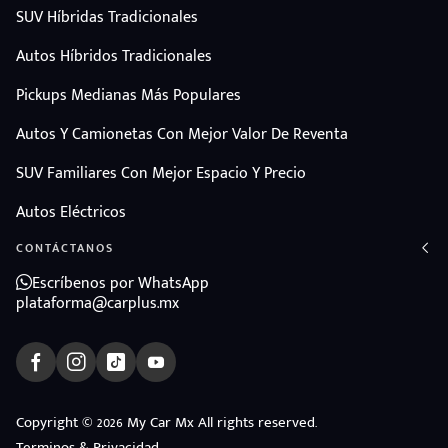
SUV Híbridas Tradicionales
Autos Híbridos Tradicionales
Pickups Medianas Más Populares
Autos Y Camionetas Con Mejor Valor De Reventa
SUV Familiares Con Mejor Espacio Y Precio
Autos Eléctricos
CONTÁCTANOS
Escríbenos por WhatsApp
plataforma@carplus.mx
ndo
Copyright © 2026 My Car Mx All rights reserved.
Terminos & Privacidad