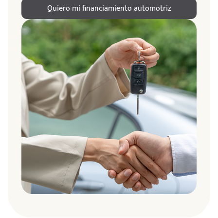
Quiero mi financiamiento automotriz
ndo
amos
de