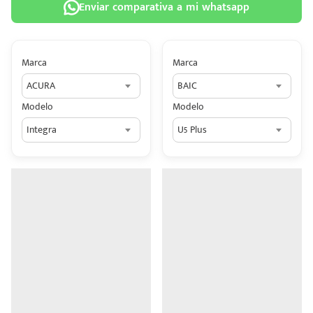
Enviar comparativa a mi whatsapp
Marca
Marca
ACURA
BAIC
 tu
Modelo
Modelo
tiva
Integra
U5 Plus
ada.
n
z?
n
n Hey
ede
 una
édito