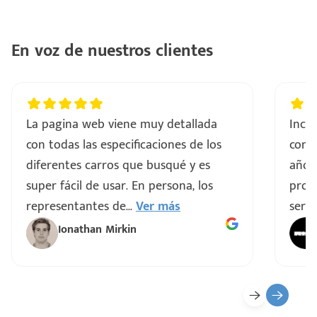
En voz de nuestros clientes
La pagina web viene muy detallada
Incre
con todas las especificaciones de los
comp
diferentes carros que busqué y es
años
super fácil de usar. En persona, los
proce
representantes de
...
Ver más
servi
Ionathan Mirkin