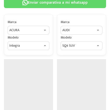
Enviar comparativa a mi whatsapp
Marca
Marca
ACURA
AUDI
 tu
Modelo
Modelo
tiva
Integra
SQ8 SUV
ada.
n
z?
n
n Hey
ede
 una
édito