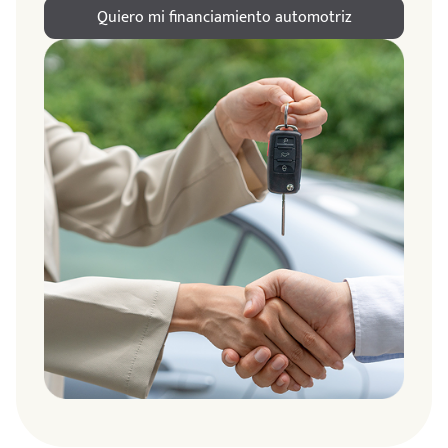
Quiero mi financiamiento automotriz
ndo
amos
de