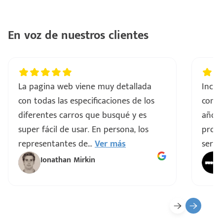
En voz de nuestros clientes
La pagina web viene muy detallada
Incre
con todas las especificaciones de los
comp
diferentes carros que busqué y es
años
super fácil de usar. En persona, los
proce
representantes de
...
Ver más
servi
Ionathan Mirkin