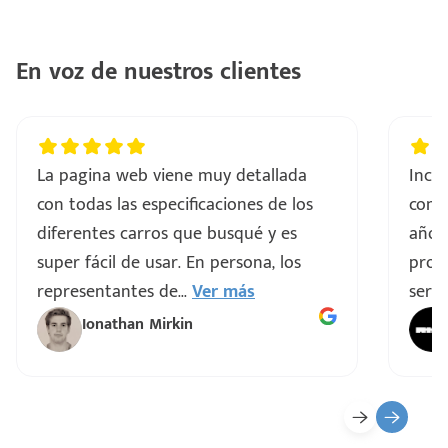
En voz de nuestros clientes
La pagina web viene muy detallada
Incre
con todas las especificaciones de los
comp
diferentes carros que busqué y es
años
super fácil de usar. En persona, los
proce
representantes de
...
Ver más
servi
Ionathan Mirkin