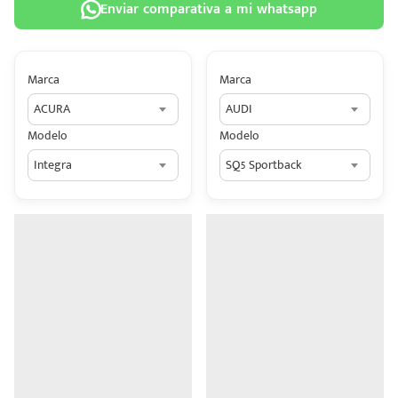
Enviar comparativa a mi whatsapp
Marca
Marca
ACURA
AUDI
 tu
Modelo
Modelo
tiva
Integra
SQ5 Sportback
ada.
n
z?
n
n Hey
ede
 una
édito