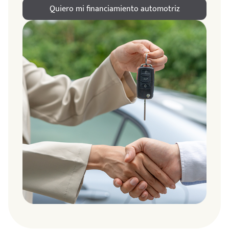
Quiero mi financiamiento automotriz
ndo
amos
de