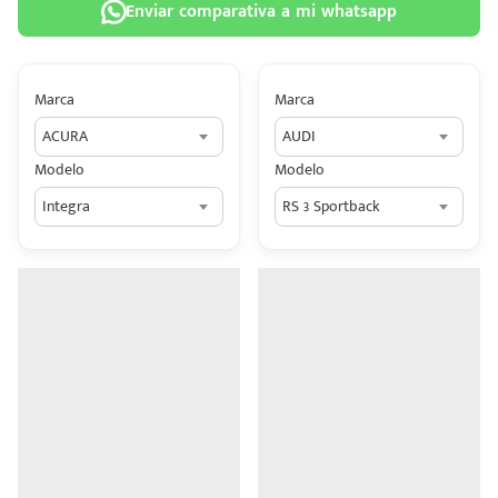
Enviar comparativa a mi whatsapp
Marca
Marca
ACURA
AUDI
 tu
Modelo
Modelo
tiva
Integra
RS 3 Sportback
ada.
n
z?
n
n Hey
ede
 una
édito