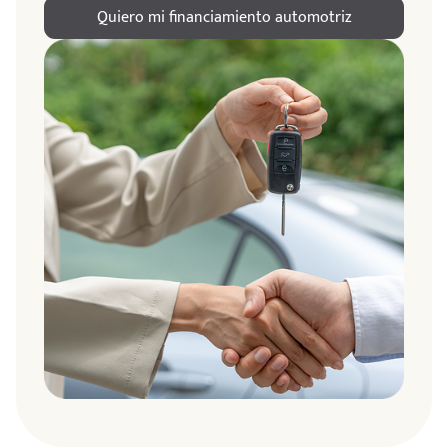
Quiero mi financiamiento automotriz
ndo
amos
de