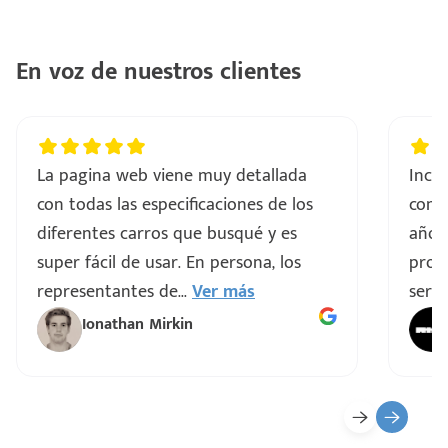
En voz de nuestros clientes
La pagina web viene muy detallada
Incre
con todas las especificaciones de los
comp
diferentes carros que busqué y es
años
super fácil de usar. En persona, los
proce
representantes de
...
Ver más
servi
Ionathan Mirkin