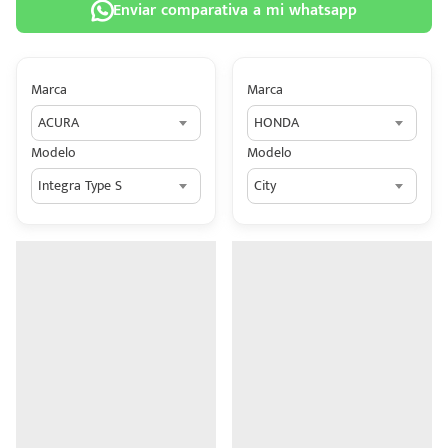
Enviar comparativa a mi whatsapp
Marca
Marca
ACURA
HONDA
 tu
Modelo
Modelo
tiva
Integra Type S
City
ada.
n
z?
n
n Hey
ede
 una
édito