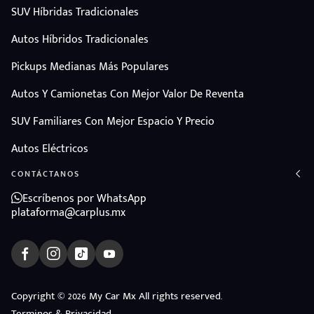
SUV Híbridas Tradicionales
Autos Híbridos Tradicionales
Pickups Medianas Más Populares
Autos Y Camionetas Con Mejor Valor De Reventa
SUV Familiares Con Mejor Espacio Y Precio
Autos Eléctricos
CONTÁCTANOS
Escríbenos por WhatsApp
plataforma@carplus.mx
ndo
Copyright © 2026 My Car Mx All rights reserved.
amos
Terminos & Privacidad