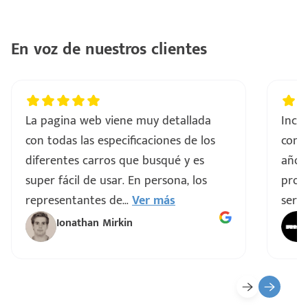
..
En voz de nuestros clientes
a
vo
La pagina web viene muy detallada
Incre
con todas las especificaciones de los
comp
ar
diferentes carros que busqué y es
años
super fácil de usar. En persona, los
proce
representantes de
...
Ver más
servi
Ionathan Mirkin
o
ado)