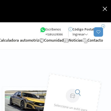
0
Escríbenos
Código Postal
+528121278366
Ingresar
Calculadora automotriz
Comunidad
Noticias
Contacto