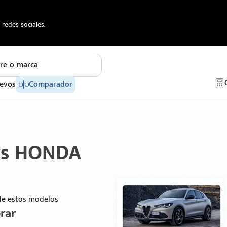
redes sociales.
re o marca
evos
Comparador
 vs HONDA
 de estos modelos
rar