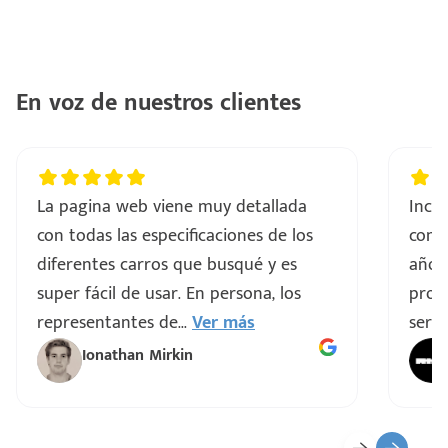
ntes
..
a
En voz de nuestros clientes
vo
La pagina web viene muy detallada
Incre
ar
con todas las especificaciones de los
comp
diferentes carros que busqué y es
años
super fácil de usar. En persona, los
proce
representantes de
...
Ver más
servi
Ionathan Mirkin
o
ado)