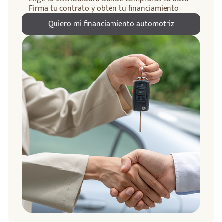
Firma tu contrato y obtén tu financiamiento
Quiero mi financiamiento automotriz
ndo
amos