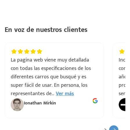
En voz de nuestros clientes
La pagina web viene muy detallada
Incre
con todas las especificaciones de los
comp
diferentes carros que busqué y es
años
super fácil de usar. En persona, los
proce
representantes de
...
Ver más
servi
Ionathan Mirkin