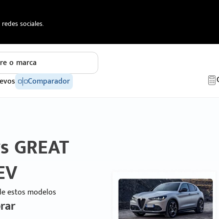
redes sociales.
re o marca
evos
Comparador
vs GREAT
EV
 de estos modelos
rar