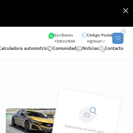
0
Escríbenos
Código Postal
+528121278366
Ingresar
Calculadora automotriz
Comunidad
Noticias
Contacto