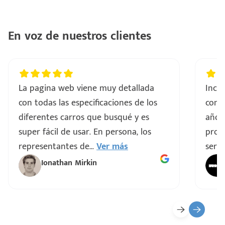
En voz de nuestros clientes
La pagina web viene muy detallada
Incre
con todas las especificaciones de los
comp
diferentes carros que busqué y es
años
super fácil de usar. En persona, los
proce
representantes de
...
Ver más
servi
Ionathan Mirkin