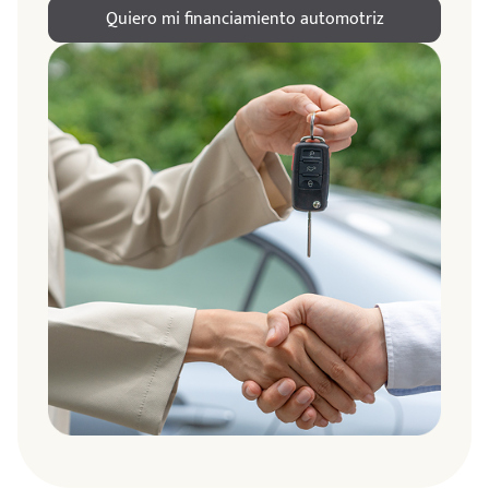
Quiero mi financiamiento automotriz
ndo
amos
de