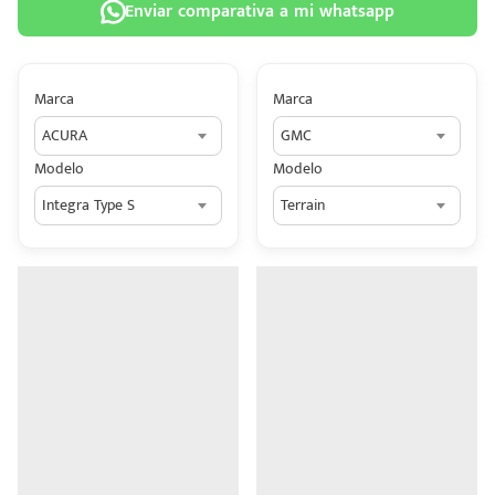
Enviar comparativa a mi whatsapp
Marca
Marca
ACURA
GMC
 tu
Modelo
Modelo
tiva
Integra Type S
Terrain
ada.
n
z?
n
n Hey
ede
 una
édito