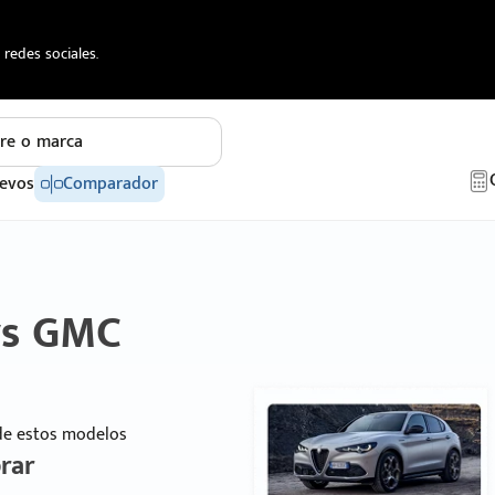
redes sociales.
re o marca
evos
Comparador
vs GMC
 de estos modelos
rar