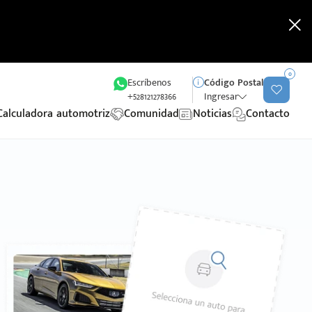
0
Escríbenos
Código Postal
+528121278366
Ingresar
Calculadora automotriz
Comunidad
Noticias
Contacto