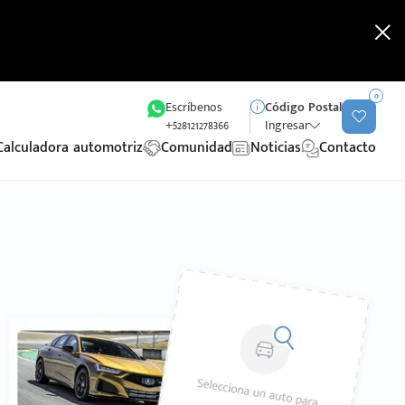
0
Escríbenos
Código Postal
+528121278366
Ingresar
Calculadora automotriz
Comunidad
Noticias
Contacto