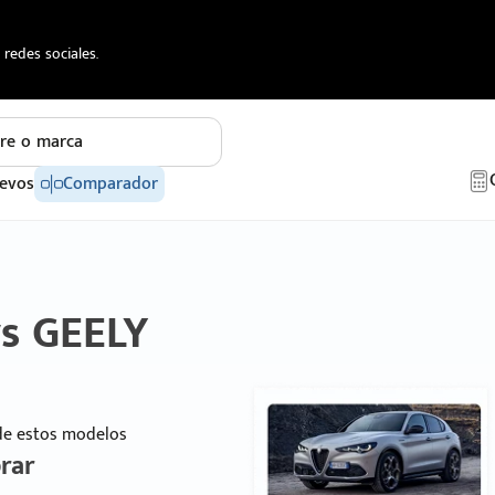
redes sociales.
re o marca
evos
Comparador
vs GEELY
 de estos modelos
rar