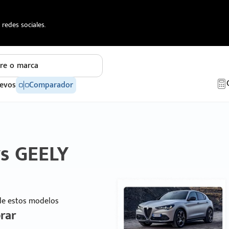
redes sociales.
re o marca
evos
Comparador
vs GEELY
 de estos modelos
rar