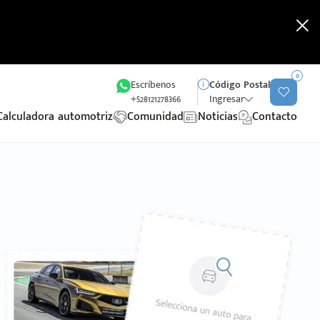
0
Escríbenos
Código Postal
+528121278366
Ingresar
Calculadora automotriz
Comunidad
Noticias
Contacto