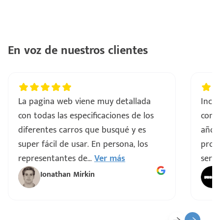
ntes
..
a
En voz de nuestros clientes
vo
La pagina web viene muy detallada
Incre
ar
con todas las especificaciones de los
comp
diferentes carros que busqué y es
años
super fácil de usar. En persona, los
proce
representantes de
...
Ver más
servi
Ionathan Mirkin
o
ado)