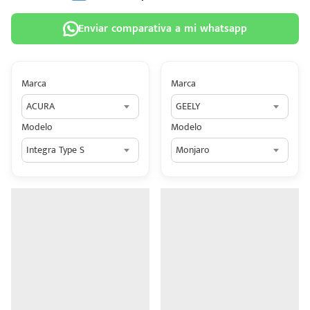
Enviar comparativa a mi whatsapp
Marca
Marca
 tu
ACURA
GEELY
tiva
Modelo
Modelo
ada.
Integra Type S
Monjaro
n
z?
n
n Hey
ede
 una
édito