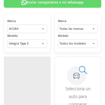
Enviar comparativa a mi whatsapp
Marca
Marca
ACURA
Todas las marcas
 tu
Modelo
Modelo
tiva
Integra Type S
Todos los modelos
ada.
n
z?
n
n Hey
Selecciona un
ede
auto para
 una
comparar
édito