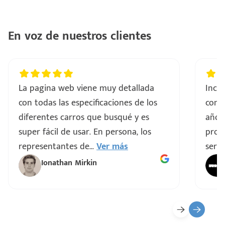
En voz de nuestros clientes
La pagina web viene muy detallada
Incre
con todas las especificaciones de los
comp
diferentes carros que busqué y es
años
super fácil de usar. En persona, los
proce
representantes de
...
Ver más
servi
Ionathan Mirkin