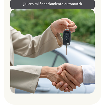
Quiero mi financiamiento automotriz
ndo
amos
de