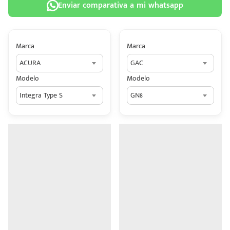
Enviar comparativa a mi whatsapp
Marca
Marca
ACURA
GAC
 tu
Modelo
Modelo
tiva
Integra Type S
GN8
ada.
n
z?
n
n Hey
ede
 una
édito