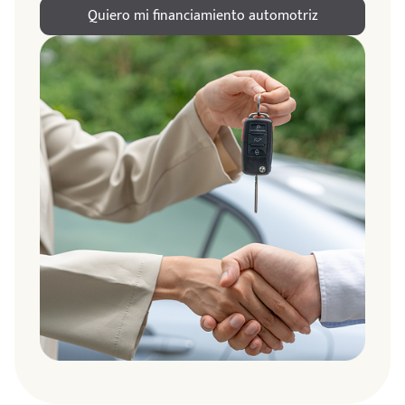
Quiero mi financiamiento automotriz
ndo
amos
de