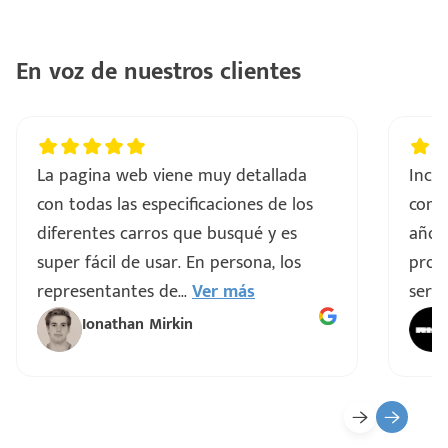
En voz de nuestros clientes
La pagina web viene muy detallada
Incre
con todas las especificaciones de los
comp
diferentes carros que busqué y es
años
super fácil de usar. En persona, los
proce
representantes de
...
Ver más
servi
Ionathan Mirkin