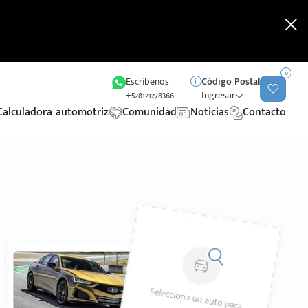
0
Escríbenos
Código Postal
+528121278366
Ingresar
Calculadora automotriz
Comunidad
Noticias
Contacto