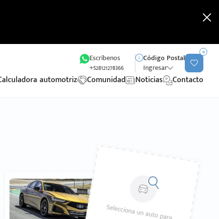
0
Escríbenos
Código Postal
+528121278366
Ingresar
Calculadora automotriz
Comunidad
Noticias
Contacto