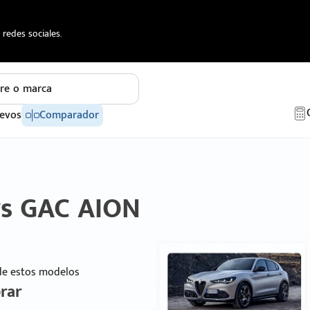
redes sociales.
re o marca
evos
Comparador
vs GAC AION
 de estos modelos
rar