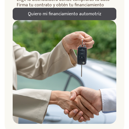
Firma tu contrato y obtén tu financiamiento
Quiero mi financiamiento automotriz
ndo
amos