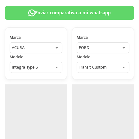
Enviar comparativa a mi whatsapp
Marca
Marca
 tu
ACURA
FORD
tiva
Modelo
Modelo
ada.
Integra Type S
Transit Custom
n
z?
n
n Hey
ede
 una
édito