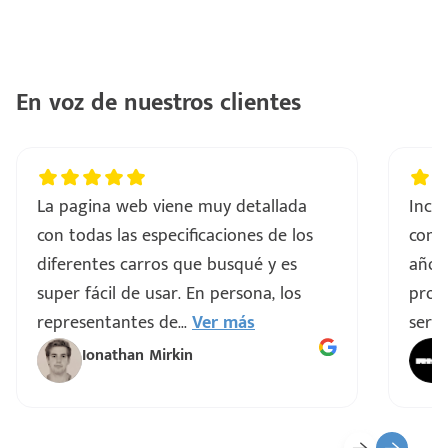
En voz de nuestros clientes
La pagina web viene muy detallada
Incre
con todas las especificaciones de los
comp
diferentes carros que busqué y es
años
super fácil de usar. En persona, los
proce
representantes de
...
Ver más
servi
Ionathan Mirkin