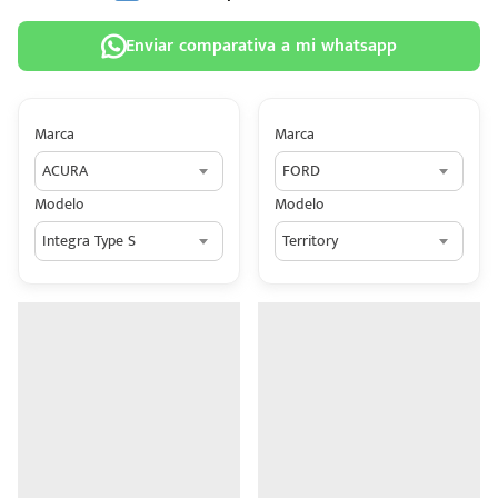
Enviar comparativa a mi whatsapp
Marca
Marca
 tu
ACURA
FORD
tiva
Modelo
Modelo
ada.
Integra Type S
Territory
n
z?
n
n Hey
ede
 una
édito