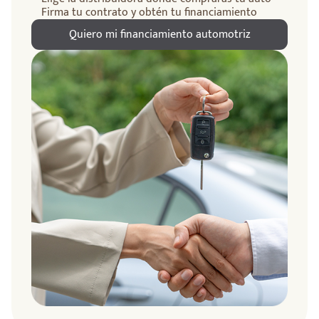
Firma tu contrato y obtén tu financiamiento
Quiero mi financiamiento automotriz
ndo
amos