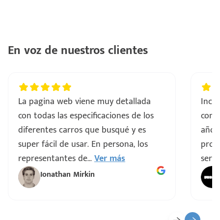
En voz de nuestros clientes
La pagina web viene muy detallada
Incre
con todas las especificaciones de los
comp
diferentes carros que busqué y es
años
super fácil de usar. En persona, los
proce
representantes de
...
Ver más
servi
Ionathan Mirkin