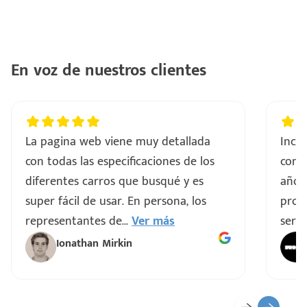
En voz de nuestros clientes
La pagina web viene muy detallada
Incre
con todas las especificaciones de los
comp
diferentes carros que busqué y es
años
super fácil de usar. En persona, los
proce
representantes de
...
Ver más
servi
Ionathan Mirkin