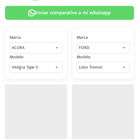
Enviar comparativa a mi whatsapp
Marca
Marca
 tu
ACURA
FORD
tiva
Modelo
Modelo
ada.
Integra Type S
Lobo Tremor
n
z?
n
n Hey
ede
 una
édito