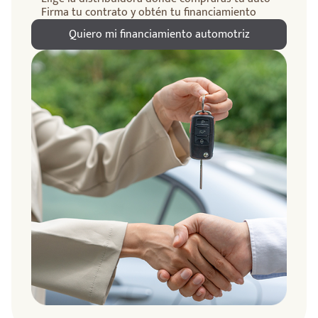
Firma tu contrato y obtén tu financiamiento
Quiero mi financiamiento automotriz
ndo
amos