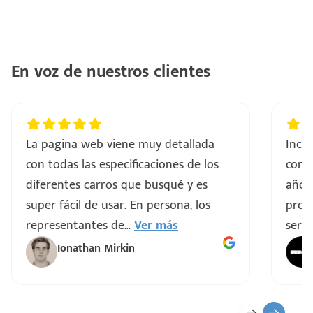
En voz de nuestros clientes
La pagina web viene muy detallada
Incre
con todas las especificaciones de los
comp
diferentes carros que busqué y es
años
super fácil de usar. En persona, los
proce
representantes de
...
Ver más
servi
Ionathan Mirkin