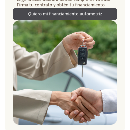
Firma tu contrato y obtén tu financiamiento
Quiero mi financiamiento automotriz
ndo
amos