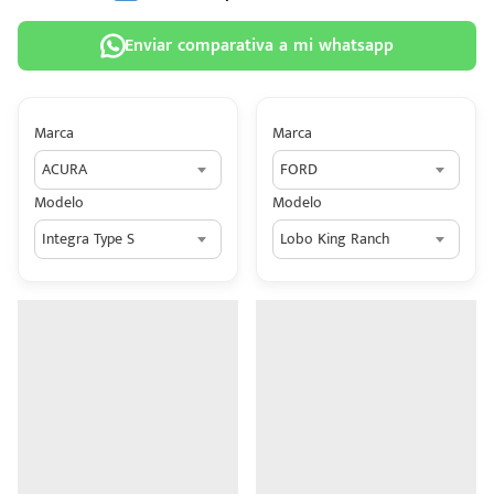
Enviar comparativa a mi whatsapp
Marca
Marca
 tu
ACURA
FORD
tiva
Modelo
Modelo
ada.
Integra Type S
Lobo King Ranch
n
z?
n
n Hey
ede
 una
édito