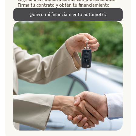
Firma tu contrato y obtén tu financiamiento
Quiero mi financiamiento automotriz
ndo
amos