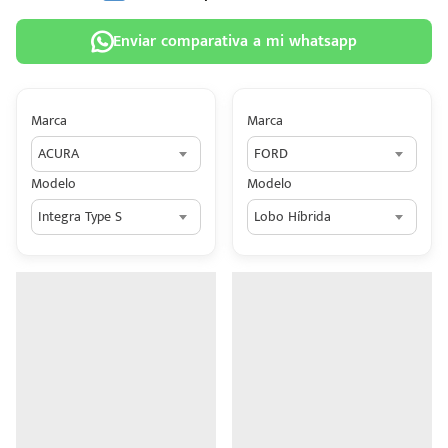
Enviar comparativa a mi whatsapp
Marca
Marca
 tu
ACURA
FORD
tiva
Modelo
Modelo
ada.
Integra Type S
Lobo Híbrida
n
z?
n
n Hey
ede
 una
édito