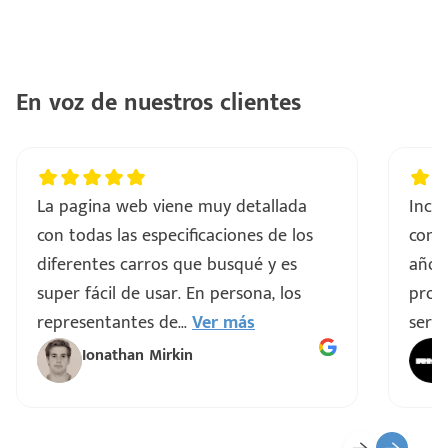
En voz de nuestros clientes
La pagina web viene muy detallada
Incre
con todas las especificaciones de los
comp
diferentes carros que busqué y es
años
super fácil de usar. En persona, los
proce
representantes de
...
Ver más
servi
Ionathan Mirkin