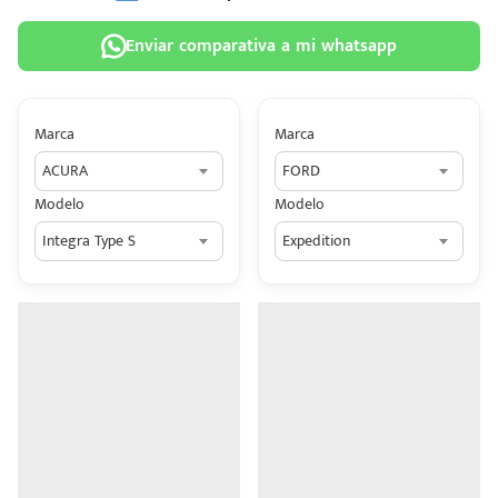
Enviar comparativa a mi whatsapp
Marca
Marca
 tu
ACURA
FORD
tiva
Modelo
Modelo
ada.
Integra Type S
Expedition
n
z?
n
n Hey
ede
 una
édito