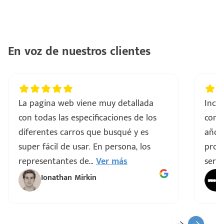
En voz de nuestros clientes
La pagina web viene muy detallada
Incre
con todas las especificaciones de los
comp
diferentes carros que busqué y es
años
super fácil de usar. En persona, los
proce
representantes de
...
Ver más
servi
Ionathan Mirkin