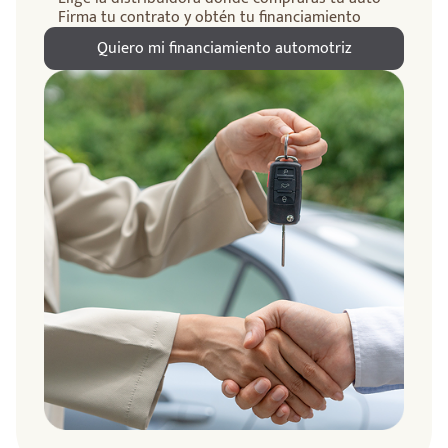
Firma tu contrato y obtén tu financiamiento
Quiero mi financiamiento automotriz
ndo
amos