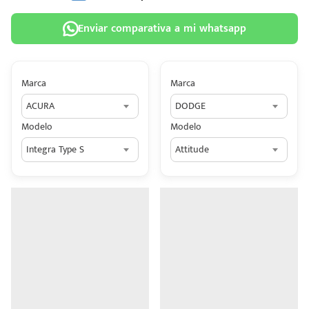
Enviar comparativa a mi whatsapp
Marca
Marca
 tu
ACURA
DODGE
tiva
Modelo
Modelo
ada.
Integra Type S
Attitude
n
z?
n
n Hey
ede
 una
édito