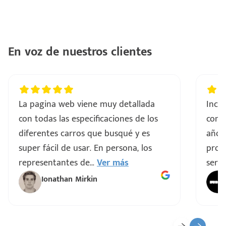
En voz de nuestros clientes
La pagina web viene muy detallada
Incre
con todas las especificaciones de los
comp
diferentes carros que busqué y es
años
super fácil de usar. En persona, los
proce
representantes de
...
Ver más
servi
Ionathan Mirkin