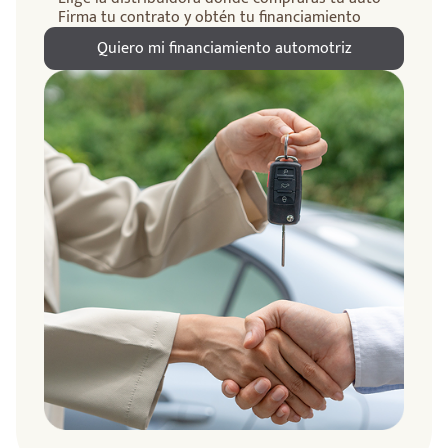
Firma tu contrato y obtén tu financiamiento
Quiero mi financiamiento automotriz
ndo
amos